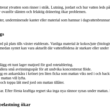
erat ytvatten som rinner i stråk. Lutning, jordart och hur vatten leds på
or ovanför slänten och felaktig dränering ökar problemen.
 rötter, underminerade kanter eller material som hamnar i dagvattenbrun
gs
 på plats tills växter etablerats. Vanliga material är kokos/jute (biolog
 medan syntet kan vara aktuellt där vattenflödena är starkare eller unde
lägg ett tunt lager matjord för god rotetablering.
llera små avrinningsspår för att undvika koncentrerat flöde.
g en ankarskåra i krönet (en liten ficka som mattan viks ned i och backf
mattan vill lyfta.
 och toppa lätt med jord om mattan tillåter.
var. Efter första kraftiga regnet ska inga nya rännor synas under mattan. 
 belastning ökar