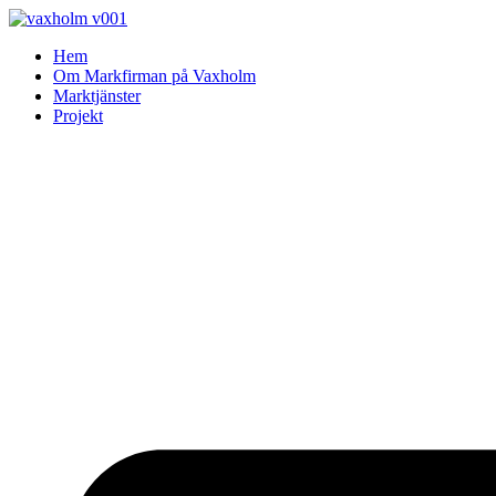
Skip
to
Hem
content
Om Markfirman på Vaxholm
Marktjänster
Projekt