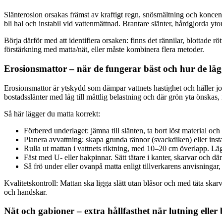
Slänt­erosion orsakas främst av kraftigt regn, snösmältning och koncentr
bli hal och instabil vid vattenmättnad. Brantare slänter, hårdgjorda yt
Börja därför med att identifiera orsaken: finns det rännilar, blottade
förstärkning med matta/nät, eller måste kombinera flera metoder.
Erosionsmattor – när de fungerar bäst och hur de läg
Erosionsmattor är ytskydd som dämpar vattnets hastighet och håller jord
bostadsslänter med låg till måttlig belastning och där grön yta önskas,
Så här lägger du matta korrekt:
Förbered underlaget: jämna till slänten, ta bort löst material och 
Planera avvattning: skapa grunda rännor (svackdiken) eller insta
Rulla ut mattan i vattnets riktning, med 10–20 cm överlapp. Läg
Fäst med U- eller hakpinnar. Sätt tätare i kanter, skarvar och där 
Så frö under eller ovanpå matta enligt tillverkarens anvisningar,
Kvalitetskontroll: Mattan ska ligga slätt utan blåsor och med täta skar
och handskar.
Nät och gabioner – extra hållfasthet när lutning eller