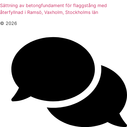
Sättning av betongfundament för flaggstång med
återfyllnad i Ramsö, Vaxholm, Stockholms län
© 2026