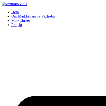
Skip
to
Hem
content
Om Markfirman på Vaxholm
Marktjänster
Projekt