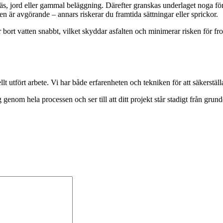
räs, jord eller gammal beläggning. Därefter granskas underlaget noga f
är avgörande – annars riskerar du framtida sättningar eller sprickor.
r bort vatten snabbt, vilket skyddar asfalten och minimerar risken för fr
ellt utfört arbete. Vi har både erfarenheten och tekniken för att säkerstä
 genom hela processen och ser till att ditt projekt står stadigt från grun