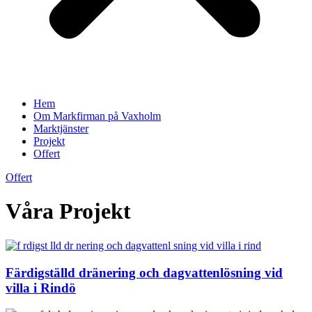
Hem
Om Markfirman på Vaxholm
Marktjänster
Projekt
Offert
Offert
Våra Projekt
Färdigställd dränering och dagvattenlösning vid
villa i Rindö