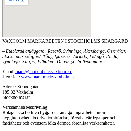
VAXHOLM MARKARBETEN I STOCKHOLMS SKÄRGÅRD
– Etablerad anläggare i Resarö, Svinninge, Åkersberga, Österåker,
Stockholms skärgård, Täby, Ljusterö, Värmdö, Lidingö, Rindö,
Tynningö, Skarpö, Edholma, Danderyd, Sollentuna m.m.
Email:
mark@markarbete-vaxholm.se
Hemsida:
www.markarbete-vaxholm.se
Adress: Strandgatan
185 32 Vaxholm
Stockholms län
Verksamhetsbeskrivning
Bolaget ska bedriva bygg- och anläggningsarbeten inom
byggbranschen, bedriva tomtrörelse, förvalta värdepapper och
fastigheter och ävensom idka därmed förenliga verksamheter.