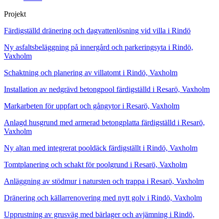
Projekt
Färdigställd dränering och dagvattenlösning vid villa i Rindö
Ny asfaltsbeläggning på innergård och parkeringsyta i Rindö,
Vaxholm
Schaktning och planering av villatomt i Rindö, Vaxholm
Installation av nedgrävd betongpool färdigställd i Resarö, Vaxholm
Markarbeten för uppfart och gångytor i Resarö, Vaxholm
Anlagd husgrund med armerad betongplatta färdigställd i Resarö,
Vaxholm
Ny altan med integrerat pooldäck färdigställt i Rindö, Vaxholm
Tomtplanering och schakt för poolgrund i Resarö, Vaxholm
Anläggning av stödmur i natursten och trappa i Resarö, Vaxholm
Dränering och källarrenovering med nytt golv i Rindö, Vaxholm
Upprustning av grusväg med bärlager och avjämning i Rindö,