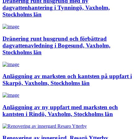
Dränering runt husgrund med ny
dagvattenhantering i Tynningö, Vaxholm,
Stockholms län
Dränering runt husgrund och förbättrad
dagvattenavledning i Bogesund, Vaxholm,
Stockholms län
Anläggning av marksten och kantsten på uppfart i
Skarpö, Vaxholm, Stockholms län
Anläggning av ny uppfart med marksten och
kantsten i Rindö, Vaxholm, Stockholms län
Renovering av innergård. Resarö Ytterby