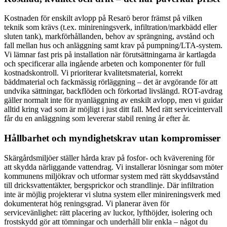
Kostnaden för enskilt avlopp på Resarö beror främst på vilken
teknik som krävs (t.ex. minireningsverk, infiltration/markbädd eller
sluten tank), markförhållanden, behov av sprängning, avstånd och
fall mellan hus och anläggning samt krav på pumpning/LTA-system.
Vi lämnar fast pris på installation när förutsättningarna är kartlagda
och specificerar alla ingående arbeten och komponenter för full
kostnadskontroll. Vi prioriterar kvalitetsmaterial, korrekt
bäddmaterial och fackmässig rörläggning – det är avgörande för att
undvika sättningar, backflöden och förkortad livslängd. ROT-avdrag
gäller normalt inte för nyanläggning av enskilt avlopp, men vi guidar
alltid kring vad som är möjligt i just ditt fall. Med rätt serviceintervall
får du en anläggning som levererar stabil rening år efter år.
Hållbarhet och myndighetskrav utan kompromisser
Skärgårdsmiljöer ställer hårda krav på fosfor- och kväverening för
att skydda närliggande vattendrag. Vi installerar lösningar som möter
kommunens miljökrav och utformar system med rätt skyddsavstånd
till dricksvattentäkter, bergsprickor och strandlinje. Där infiltration
inte är möjlig projekterar vi slutna system eller minireningsverk med
dokumenterat hög reningsgrad. Vi planerar även för
servicevänlighet: rätt placering av luckor, lyfthöjder, isolering och
frostskydd gör att tömningar och underhåll blir enkla – något du