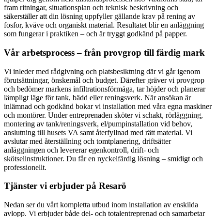
fram ritningar, situationsplan och teknisk beskrivning och
säkerställer att din lösning uppfyller gällande krav på rening av
fosfor, kväve och organiskt material. Resultatet blir en anläggning
som fungerar i praktiken – och är tryggt godkänd på papper.
Vår arbetsprocess – från provgrop till färdig mark
Vi inleder med rådgivning och platsbesiktning där vi går igenom
förutsättningar, önskemål och budget. Därefter gräver vi provgrop
och bedömer markens infiltrationsförmåga, tar höjder och planerar
lämpligt läge för tank, bädd eller reningsverk. När ansökan är
inlämnad och godkänd bokar vi installation med våra egna maskiner
och montörer. Under entreprenaden sköter vi schakt, rörläggning,
montering av tank/reningsverk, el/pumpinstallation vid behov,
anslutning till husets VA samt återfyllnad med rätt material. Vi
avslutar med återställning och tomtplanering, driftsätter
anläggningen och levererar egenkontroll, drift- och
skötselinstruktioner. Du får en nyckelfärdig lösning – smidigt och
professionellt.
Tjänster vi erbjuder på Resarö
Nedan ser du vårt kompletta utbud inom installation av enskilda
avlopp. Vi erbjuder både del- och totalentreprenad och samarbetar