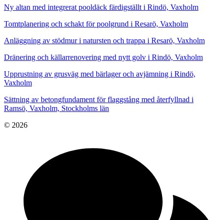
Ny altan med integrerat pooldäck färdigställt i Rindö, Vaxholm
Tomtplanering och schakt för poolgrund i Resarö, Vaxholm
Anläggning av stödmur i natursten och trappa i Resarö, Vaxholm
Dränering och källarrenovering med nytt golv i Rindö, Vaxholm
Upprustning av grusväg med bärlager och avjämning i Rindö,
Vaxholm
Sättning av betongfundament för flaggstång med återfyllnad i
Ramsö, Vaxholm, Stockholms län
© 2026