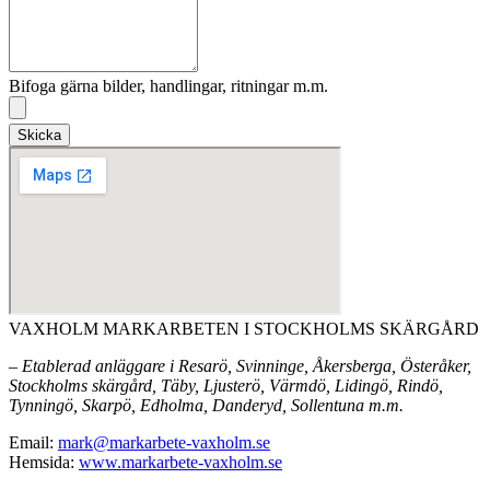
Bifoga gärna bilder, handlingar, ritningar m.m.
Skicka
VAXHOLM MARKARBETEN I STOCKHOLMS SKÄRGÅRD
– Etablerad anläggare i Resarö, Svinninge, Åkersberga, Österåker,
Stockholms skärgård, Täby, Ljusterö, Värmdö, Lidingö, Rindö,
Tynningö, Skarpö, Edholma, Danderyd, Sollentuna m.m.
Email:
mark@markarbete-vaxholm.se
Hemsida:
www.markarbete-vaxholm.se