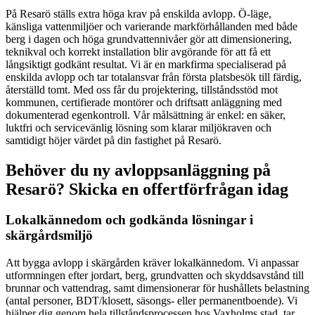
På Resarö ställs extra höga krav på enskilda avlopp. Ö-läge,
känsliga vattenmiljöer och varierande markförhållanden med både
berg i dagen och höga grundvattennivåer gör att dimensionering,
teknikval och korrekt installation blir avgörande för att få ett
långsiktigt godkänt resultat. Vi är en markfirma specialiserad på
enskilda avlopp och tar totalansvar från första platsbesök till färdig,
återställd tomt. Med oss får du projektering, tillståndsstöd mot
kommunen, certifierade montörer och driftsatt anläggning med
dokumenterad egenkontroll. Vår målsättning är enkel: en säker,
luktfri och servicevänlig lösning som klarar miljökraven och
samtidigt höjer värdet på din fastighet på Resarö.
Behöver du ny avloppsanläggning på
Resarö? Skicka en offertförfrågan idag
Lokalkännedom och godkända lösningar i
skärgårdsmiljö
Att bygga avlopp i skärgården kräver lokalkännedom. Vi anpassar
utformningen efter jordart, berg, grundvatten och skyddsavstånd till
brunnar och vattendrag, samt dimensionerar för hushållets belastning
(antal personer, BDT/klosett, säsongs- eller permanentboende). Vi
hjälper dig genom hela tillståndsprocessen hos Vaxholms stad, tar