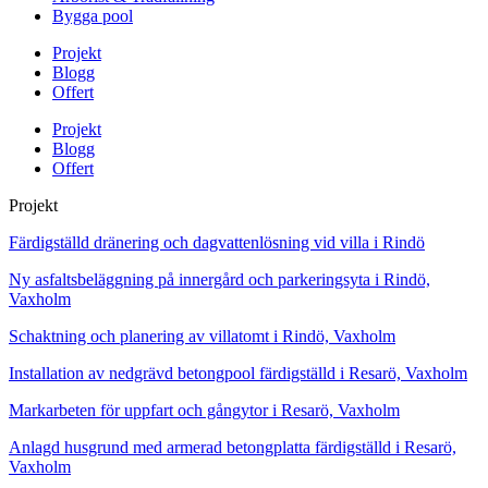
Bygga pool
Projekt
Blogg
Offert
Projekt
Blogg
Offert
Projekt
Färdigställd dränering och dagvattenlösning vid villa i Rindö
Ny asfaltsbeläggning på innergård och parkeringsyta i Rindö,
Vaxholm
Schaktning och planering av villatomt i Rindö, Vaxholm
Installation av nedgrävd betongpool färdigställd i Resarö, Vaxholm
Markarbeten för uppfart och gångytor i Resarö, Vaxholm
Anlagd husgrund med armerad betongplatta färdigställd i Resarö,
Vaxholm